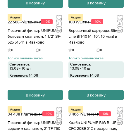
В корзину
В корзину
Акция
Акция
22 608 ₽/
шт
-10%
100 ₽/
шт
-10%
25 119 ₽
111 ₽
Песочный фильтр UNIPUMP с
Веревочный картридж Slim
боковым клапаном, 1 1/2" SF-
Line ВП-10 М (10”, 10 мкм) в
525 51541 в Иваново
Иваново
0
0
0
0
Только онлайн-заказ
Только онлайн-заказ
Самовывоз:
Самовывоз:
13.08 - 10 шт
13.08 - 10 шт
Курьером:
14.08
Курьером:
14.08
В корзину
В корзину
Акция
Акция
34 438 ₽/
шт
-10%
3 406 ₽/
шт
-10%
38 264 ₽
3 784 ₽
Песочный фильтр UNIPUMP с
Колба UNIPUMP BIG BLUE
верхним клапаном, 2" TF-750
CFC-20BB01C прозрачная,