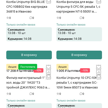
Колба Unipump BIG BLUE
Колба фильтра для воды
CFC-10BB02 без картриджа
Unipump 5 CFC-5K резьба 1, с
36815 в Иваново
картриджем NT-5 55051 в
Иваново
0
0
0
0
Только онлайн-заказ
Только онлайн-заказ
Самовывоз:
Самовывоз:
13.08 - 10 шт
13.08 - 10 шт
Курьером:
14.08
Курьером:
14.08
В корзину
В корзину
Акция
Постоплата
Акция
17 208 ₽/
шт
-10%
1 005 ₽/
шт
-10%
19 120 ₽
1 116 ₽
Фильтр магистральный 1'' для
Колба Unipump 10 CFC-10K
хол. воды 20'' 1М20''Т3
резьба 1, с картриджем SC-
тройной ДЖИЛЕКС 9063 в
10W 5мкм 85073 в Иваново
Иваново
0
0
0
0
Только онлайн-заказ
Только онлайн-заказ
Самовывоз:
Самовывоз: