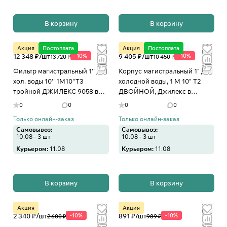
В корзину
В корзину
Акция
Постоплата
Акция
Постоплата
12 348 ₽/
шт
-10%
9 405 ₽/
шт
-10%
13 720 ₽
10 450 ₽
Фильтр магистральный 1'' для
Корпус магистральный 1" для
хол. воды 10'' 1М10''Т3
холодной воды, 1 М 10" Т2
тройной ДЖИЛЕКС 9058 в
ДВОЙНОЙ, Джилекс в
Иваново
Иваново
0
0
0
0
Только онлайн-заказ
Только онлайн-заказ
Самовывоз:
Самовывоз:
10.08 - 3 шт
10.08 - 3 шт
Курьером:
11.08
Курьером:
11.08
В корзину
В корзину
Акция
Акция
2 340 ₽/
шт
-10%
891 ₽/
шт
-10%
2 600 ₽
989 ₽