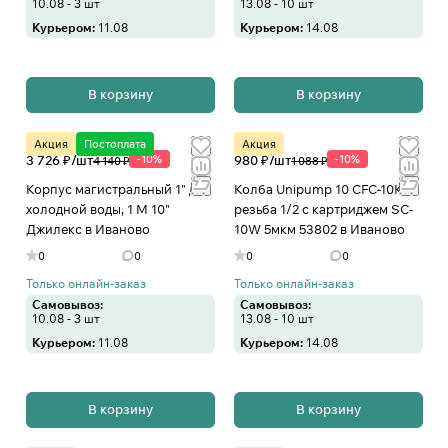
10.08 - 3 шт
13.08 - 10 шт
Курьером:
11.08
Курьером:
14.08
В корзину
В корзину
Акция
Постоплата
Акция
3 726 ₽/
шт
-10%
980 ₽/
шт
-10%
4 140 ₽
1 088 ₽
Корпус магистральный 1" для
Колба Unipump 10 CFC-10K
холодной воды, 1 М 10"
резьба 1/2 с картриджем SC-
Джилекс в Иваново
10W 5мкм 53802 в Иваново
0
0
0
0
Только онлайн-заказ
Только онлайн-заказ
Самовывоз:
Самовывоз:
10.08 - 3 шт
13.08 - 10 шт
Курьером:
11.08
Курьером:
14.08
В корзину
В корзину