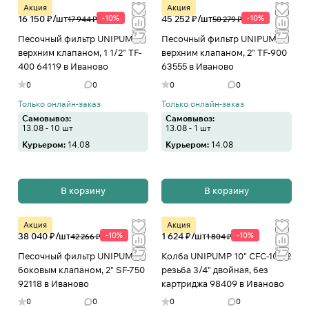
Акция
Акция
16 150 ₽/
шт
-10%
45 252 ₽/
шт
-10%
17 944 ₽
50 279 ₽
Песочный фильтр UNIPUMP с
Песочный фильтр UNIPUMP с
верхним клапаном, 1 1/2" TF-
верхним клапаном, 2" TF-900
400 64119 в Иваново
63555 в Иваново
0
0
0
0
Только онлайн-заказ
Только онлайн-заказ
Самовывоз:
Самовывоз:
13.08 - 10 шт
13.08 - 1 шт
Курьером:
14.08
Курьером:
14.08
В корзину
В корзину
Акция
Акция
38 040 ₽/
шт
-10%
1 624 ₽/
шт
-10%
42 266 ₽
1 804 ₽
Песочный фильтр UNIPUMP с
Колба UNIPUMP 10" CFC-10К-2
боковым клапаном, 2" SF-750
резьба 3/4" двойная, без
92118 в Иваново
картриджа 98409 в Иваново
0
0
0
0