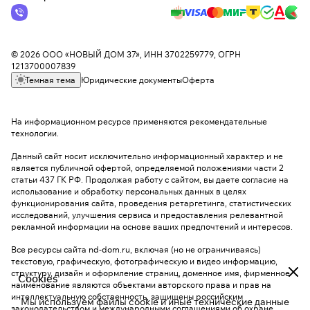
© 2026 ООО «НОВЫЙ ДОМ 37», ИНН 3702259779, ОГРН
1213700007839
Темная тема
Юридические документы
Оферта
На информационном ресурсе применяются
рекомендательные
технологии
.
Данный сайт носит исключительно информационный характер и не
является публичной офертой, определяемой положениями части 2
статьи 437 ГК РФ. Продолжая работу с сайтом, вы даете согласие на
использование и обработку персональных данных в целях
функционирования сайта, проведения ретаргетинга, статистических
исследований, улучшения сервиса и предоставления релевантной
рекламной информации на основе ваших предпочтений и интересов.
Все ресурсы сайта nd-dom.ru, включая (но не ограничиваясь)
текстовую, графическую, фотографическую и видео информацию,
структуру, дизайн и оформление страниц, доменное имя, фирменное
Cookies
наименование являются объектами авторского права и прав на
интеллектуальную собственность, защищены российским
Мы используем файлы cookie и иные технические данные
законодательством и международными соглашениями об охране