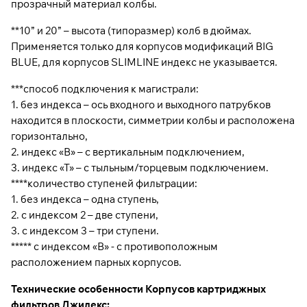
прозрачный материал колбы.
**10” и 20” – высота (типоразмер) колб в дюймах.
Применяется только для корпусов модификаций BIG
BLUE, для корпусов SLIMLINE индекс не указывается.
***способ подключения к магистрали:
1. без индекса – ось входного и выходного патрубков
находится в плоскости, симметрии колбы и расположена
горизонтально,
2. индекс «В» – с вертикальным подключением,
3. индекс «Т» – с тыльным/торцевым подключением.
****количество ступеней фильтрации:
1. без индекса – одна ступень,
2. с индексом 2 – две ступени,
3. с индексом 3 – три ступени.
***** с индексом «В» - с противоположным
расположением парных корпусов.
Технические особенности Корпусов картриджных
фильтров Джилекс: