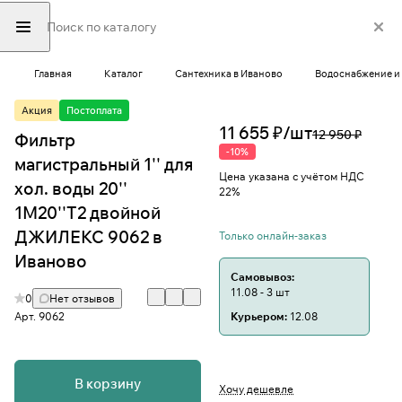
Главная
Каталог
Сантехника в Иваново
Водоснабжение и 
Акция
Постоплата
11 655 ₽/
шт
12 950 ₽
Фильтр
-10%
магистральный 1'' для
Цена указана с учётом НДС
хол. воды 20''
22%
1М20''Т2 двойной
ДЖИЛЕКС 9062 в
Только онлайн-заказ
Иваново
Самовывоз:
11.08 - 3 шт
0
Нет отзывов
Арт.
9062
Курьером:
12.08
В корзину
Хочу дешевле