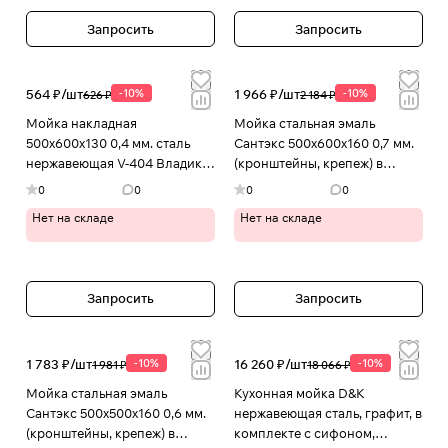
Запросить
Запросить
564 ₽/
шт
-10%
1 966 ₽/
шт
-10%
626 ₽
2 184 ₽
Мойка накладная
Мойка стальная эмаль
500х600х130 0,4 мм. сталь
Сантэкс 500х600х160 0,7 мм.
нержавеющая V-404 Владикс
(кронштейны, крепеж) в
в Иваново
Иваново
0
0
0
0
Нет на складе
Нет на складе
Запросить
Запросить
1 783 ₽/
шт
-10%
16 260 ₽/
шт
-10%
1 981 ₽
18 066 ₽
Мойка стальная эмаль
Кухонная мойка D&K
Сантэкс 500х500х160 0,6 мм.
нержавеющая сталь, графит, в
(кронштейны, крепеж) в
комплекте с сифоном,