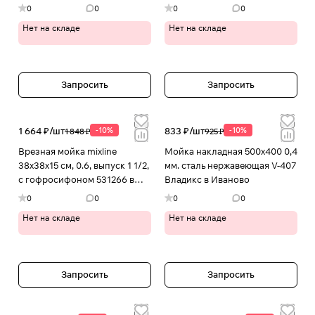
Иваново
корзиной, дозатором DKS415
0
0
0
0
DKS4 в Иваново
Нет на складе
Нет на складе
Запросить
Запросить
1 664 ₽/
шт
-10%
833 ₽/
шт
-10%
1 848 ₽
925 ₽
Врезная мойка mixline
Мойка накладная 500х400 0,4
38х38х15 см, 0.6, выпуск 1 1/2,
мм. сталь нержавеющая V-407
с гофросифоном 531266 в
Владикс в Иваново
Иваново
0
0
0
0
Нет на складе
Нет на складе
Запросить
Запросить