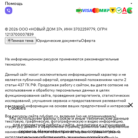
Помощь
© 2026 ООО «НОВЫЙ ДОМ 37», ИНН 3702259779, ОГРН
1213700007839
Темная тема
Юридические документы
Оферта
На информационном ресурсе применяются
рекомендательные
технологии
.
Данный сайт носит исключительно информационный характер и не
является публичной офертой, определяемой положениями части 2
статьи 437 ГК РФ. Продолжая работу с сайтом, вы даете согласие на
использование и обработку персональных данных в целях
функционирования сайта, проведения ретаргетинга, статистических
исследований, улучшения сервиса и предоставления релевантной
рекламной информации на основе ваших предпочтений и интересов.
Cookies
Все ресурсы сайта nd-dom.ru, включая (но не ограничиваясь)
Мы используем файлы cookie и иные технические данные
текстовую, графическую, фотографическую и видео информацию,
для корректной работы сайта, аналитики и улучшения
структуру, дизайн и оформление страниц, доменное имя, фирменное
сервиса. Нажимая «принять», вы соглашаетесь с
наименование являются объектами авторского права и прав на
интеллектуальную собственность, защищены российским
использованием cookie в соответствии с
Cookie-