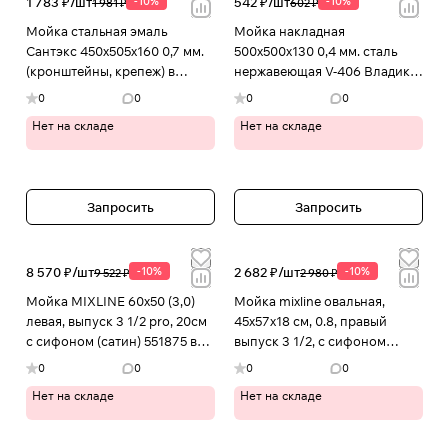
1 783 ₽/
шт
-10%
542 ₽/
шт
-10%
1 981 ₽
602 ₽
Мойка стальная эмаль
Мойка накладная
Сантэкс 450х505х160 0,7 мм.
500х500х130 0,4 мм. сталь
(кронштейны, крепеж) в
нержавеющая V-406 Владикс
Иваново
в Иваново
0
0
0
0
Нет на складе
Нет на складе
Запросить
Запросить
8 570 ₽/
шт
-10%
2 682 ₽/
шт
-10%
9 522 ₽
2 980 ₽
Мойка MIXLINE 60x50 (3,0)
Мойка mixline овальная,
левая, выпуск 3 1/2 pro, 20см
45х57х18 см, 0.8, правый
с сифоном (сатин) 551875 в
выпуск 3 1/2, с сифоном
Иваново
533710 в Иваново
0
0
0
0
Нет на складе
Нет на складе