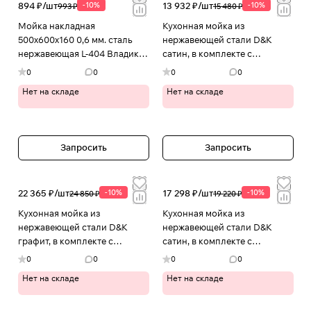
894 ₽/
шт
-10%
13 932 ₽/
шт
-10%
993 ₽
15 480 ₽
Мойка накладная
Кухонная мойка из
500х600х160 0,6 мм. сталь
нержавеющей стали D&K
нержавеющая L-404 Владикс
сатин, в комплекте с
в Иваново
сифоном, корзиной,
0
0
0
0
дозатором DKS415004 в
Нет на складе
Нет на складе
Иваново
Запросить
Запросить
22 365 ₽/
шт
-10%
17 298 ₽/
шт
-10%
24 850 ₽
19 220 ₽
Кухонная мойка из
Кухонная мойка из
нержавеющей стали D&K
нержавеющей стали D&K
графит, в комплекте с
сатин, в комплекте с
сифоном, корзиной,
сифоном, корзиной,
0
0
0
0
дозатором DKS605006 в
дозатором DKS605004 в
Нет на складе
Нет на складе
Иваново
Иваново