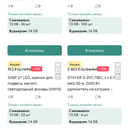
автоматический
0
0
0
0
выключатель, Премиум
Только онлайн-заказ
Только онлайн-заказ
Самовывоз:
Самовывоз:
13.08 - 36 шт
13.08 - 100 шт
Курьером:
14.08
Курьером:
14.08
В корзину
В корзину
Акция
Акция
153 ₽/
шт
-15%
2 403 ₽/
шт
-10%
179 ₽
2 670 ₽
ЗУБР 27 LED, крючок для
STAYER S-207, ПВС, 2 х 0.75
подвеса, магнит,
мм2, 50 м, 2200 Вт,
светодиодный фонарь (61810)
удлинитель на катушке
(55073-50)
0
0
0
0
Только онлайн-заказ
Только онлайн-заказ
Самовывоз:
Самовывоз:
13.08 - 23 шт
13.08 - 6 шт
Курьером:
14.08
Курьером:
14.08