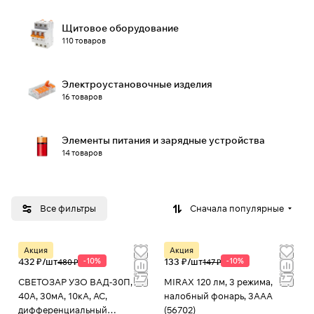
Щитовое оборудование
110 товаров
Электроустановочные изделия
16 товаров
Элементы питания и зарядные устройства
14 товаров
Все фильтры
Сначала популярные
Акция
Акция
432 ₽/
шт
-10%
133 ₽/
шт
-10%
480 ₽
147 ₽
СВЕТОЗАР УЗО ВАД-30П, 2Р,
MIRAX 120 лм, 3 режима,
40A, 30мА, 10кА, AC,
налобный фонарь, 3ААА
дифференциальный
(56702)