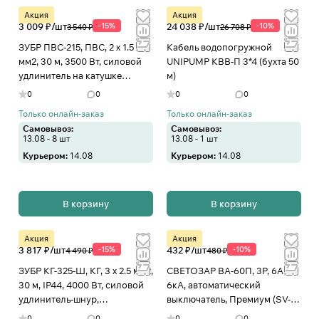
Акция
Акция
3 009 ₽/
шт
-15%
24 038 ₽/
шт
-10%
3 540 ₽
26 708 ₽
ЗУБР ПВС-215, ПВС, 2 х 1.5
Кабель водопогружной
мм2, 30 м, 3500 Вт, силовой
UNIPUMP КВВ-П 3*4 (бухта 50
удлинитель на катушке
м)
(55103-30)
0
0
0
0
Только онлайн-заказ
Только онлайн-заказ
Самовывоз:
Самовывоз:
13.08 - 8 шт
13.08 - 1 шт
Курьером:
14.08
Курьером:
14.08
В корзину
В корзину
Акция
Акция
3 817 ₽/
шт
-15%
432 ₽/
шт
-10%
4 490 ₽
480 ₽
ЗУБР КГ-325-Ш, КГ, 3 х 2.5 мм2,
СВЕТОЗАР ВА-60П, 3P, 6А, B,
30 м, IP44, 4000 Вт, силовой
6кА, автоматический
удлинитель-шнур,
выключатель, Премиум (SV-
Профессионал (55017-30
49013-06-B)
0
0
0
0