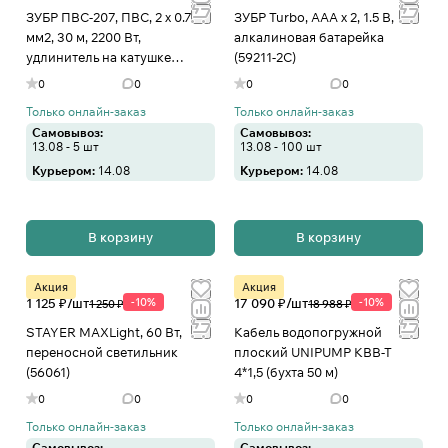
ЗУБР ПВС-207, ПВС, 2 х 0.75
ЗУБР Turbo, ААА х 2, 1.5 В,
мм2, 30 м, 2200 Вт,
алкалиновая батарейка
удлинитель на катушке
(59211-2C)
(55083-30)
0
0
0
0
Только онлайн-заказ
Только онлайн-заказ
Самовывоз:
Самовывоз:
13.08 - 5 шт
13.08 - 100 шт
Курьером:
14.08
Курьером:
14.08
В корзину
В корзину
Акция
Акция
1 125 ₽/
шт
-10%
17 090 ₽/
шт
-10%
1 250 ₽
18 988 ₽
STAYER MAXLight, 60 Вт,
Кабель водопогружной
переносной светильник
плоский UNIPUMP КВВ-Т
(56061)
4*1,5 (бухта 50 м)
0
0
0
0
Только онлайн-заказ
Только онлайн-заказ
Самовывоз:
Самовывоз: