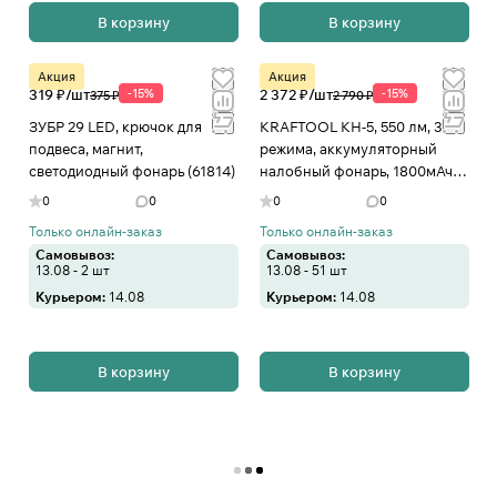
В корзину
В корзину
Акция
Акция
319 ₽/
шт
-15%
2 372 ₽/
шт
-15%
375 ₽
2 790 ₽
ЗУБР 29 LED, крючок для
KRAFTOOL KH-5, 550 лм, 3
подвеса, магнит,
режима, аккумуляторный
светодиодный фонарь (61814)
налобный фонарь, 1800мАч
(56454)
0
0
0
0
Только онлайн-заказ
Только онлайн-заказ
Самовывоз:
Самовывоз:
13.08 - 2 шт
13.08 - 51 шт
Курьером:
14.08
Курьером:
14.08
В корзину
В корзину
Загрузить еще