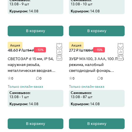
13.08 - 9 шт
13.08 - 10 шт
Курьером:
14.08
Курьером:
14.08
В корзину
В корзину
Акция
Акция
48.60 ₽/
шт
-10%
272 ₽/
шт
-15%
54 ₽
320 ₽
СВЕТОЗАР d 15 мм, IP 54,
ЗУБР МХ-100, 3 AAA, 100 Лм, 3
наружная резьба,
режима, налобный
металлическая вводная
светодиодный фонарь
муфта (60200-15)
(56438)
0
0
0
0
Только онлайн-заказ
Только онлайн-заказ
Самовывоз:
Самовывоз:
13.08 - 1 шт
13.08 - 87 шт
Курьером:
14.08
Курьером:
14.08
В корзину
В корзину