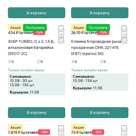
В корзину
В корзину
Акция
Постоплата
Акция
Постоплата
434 ₽/
шт
-15%
26.10 ₽/
шт
-10%
510 ₽
29 ₽
ЗУБР TURBO, D х 2, 1.5 В,
Клемма 5-проводная рычаг
алкалиновая батарейка
прозрачная СМК 221-415
(59217-2C)
(КВТ) (кратно 50)
0
0
0
0
Только онлайн-заказ
Только онлайн-заказ
Самовывоз:
Самовывоз:
10.08 - 30 шт
10.08 - 134 шт
13.08 - 130 шт
Курьером:
11.08
Курьером:
11.08
В корзину
В корзину
Акция
Акция
1 819 ₽/
шт
-15%
74 ₽/
шт
-15%
2 140 ₽
87 ₽