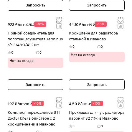
Запросить
Запросить
923 ₽/
шт
-10%
44.10 ₽/
шт
-10%
1 025 ₽
49 ₽
Прямой соединитель для
Кронштейн для радиатора
полотенцесушителя Terminus
стальной в Иваново
г/г 3/4"х3/4" 2 шт
0
0
4620768883071 в Иваново
0
0
Нет на складе
Нет на складе
Запросить
Запросить
197 ₽/
шт
-10%
4.50 ₽/
шт
-10%
218 ₽
5 ₽
Комплект переходников STI
Прокладка для чуг. радиатора
25х15 (1х½) в блистере с 2
паронит 32 (1¼) в Иваново
кронштейнами в Иваново
0
0