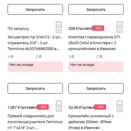
Запросить
Запросить
По запросу
208 ₽/
шт
-10%
231 ₽
Эксцентрик hp 3/4x1/2 - 2 шт.,
Комплект переходников STI
отражатель 3/4" - 2 шт
25х20 (1х¾) в блистере с 2
Terminus 4620768882555 в
кронштейнами в Иваново
Иваново
0
0
0
0
Нет на складе
Нет на складе
Запросить
Запросить
1 287 ₽/
шт
-10%
32.40 ₽/
шт
-10%
1 430 ₽
36 ₽
Прямой соединитель для
Кронштейн усиленный с
полотенцесушителя Terminus
дюбелем 200мм - Ø9мм
г/г 1"х3/4" 2 шт
(Нова) в Иваново