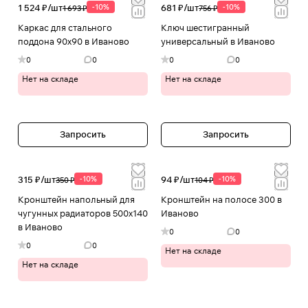
1 524 ₽/
шт
-10%
681 ₽/
шт
-10%
1 693 ₽
756 ₽
Каркас для стального
Ключ шестигранный
поддона 90х90 в Иваново
универсальный в Иваново
0
0
0
0
Нет на складе
Нет на складе
Запросить
Запросить
315 ₽/
шт
-10%
94 ₽/
шт
-10%
350 ₽
104 ₽
Кронштейн напольный для
Кронштейн на полосе 300 в
чугунных радиаторов 500х140
Иваново
в Иваново
0
0
0
0
Нет на складе
Нет на складе