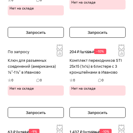
0
0
Нет на складе
Нет на складе
Запросить
Запросить
По запросу
204 ₽/
шт
-10%
226 ₽
Ключ для разъемных
Комплект переходников STI
соединений (американка)
25х15 (1х½) в блистере с 3
½”-1¼” в Иваново
кронштейнами в Иваново
0
0
0
0
Нет на складе
Нет на складе
Запросить
Запросить
63 ₽/
шт
-9%
1 437 ₽/
шт
-10%
69 ₽
1 596 ₽