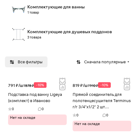
Комплектующие для ванны
1 товар
Комплектующие для душевых поддонов
3 товара
Все фильтры
Сначала популярные
791 ₽/
шт
-10%
819 ₽/
шт
-10%
878 ₽
910 ₽
Подставка под ванну Ligeya
Прямой соединитель для
(комплект) в Иваново
полотенцесушителя Terminus
г/г 3/4"х1/2" 2 шт
0
0
4670030724779 в Иваново
0
0
Нет на складе
Нет на складе