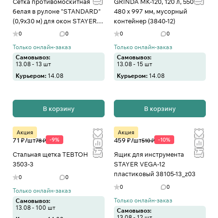
Сетка противомоскитная
GRINDA МК-120, 120 л, 550 х
белая в рулоне "STANDARD"
480 х 997 мм, мусорный
(0,9х30 м) для окон STAYER
контейнер (3840-12)
12525-09-30
0
0
0
0
Только онлайн-заказ
Только онлайн-заказ
Самовывоз:
Самовывоз:
13.08 - 13 шт
13.08 - 15 шт
Курьером:
14.08
Курьером:
14.08
В корзину
В корзину
Акция
Акция
71 ₽/
шт
-9%
459 ₽/
шт
-10%
78 ₽
510 ₽
Стальная щетка ТЕВТОН
Ящик для инструмента
3503-3
STAYER VEGA-12
пластиковый 38105-13_z03
0
0
0
0
Только онлайн-заказ
Только онлайн-заказ
Самовывоз:
13.08 - 100 шт
Самовывоз:
13.08 - 12 шт