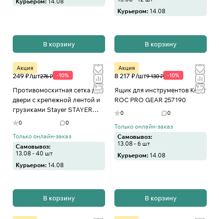
Курьером:
14.08
Курьером:
14.08
В корзину
В корзину
Акция
Акция
249 ₽/
шт
-10%
8 217 ₽/
шт
-10%
276 ₽
9 130 ₽
Противомоскитная сетка для
Ящик для инструментов Keter
двери с крепежной лентой и
ROC PRO GEAR 257190
грузиками Stayer STAYER
0
0
COMFORT ПЭТ, серая, 1.
0
0
Только онлайн-заказ
Только онлайн-заказ
Самовывоз:
13.08 - 6 шт
Самовывоз:
13.08 - 40 шт
Курьером:
14.08
Курьером:
14.08
В корзину
В корзину