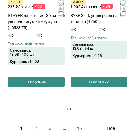
Акция
Акция
235 ₽/
шт
-10%
1 003 ₽/
шт
-15%
261 ₽
1 180 ₽
STAYER для чтения, 3 кратное
ЗУБР 3 в 1, универсальная
увеличение, d 75 мм, лупа
точилка (47502)
(40523-75)
0
0
0
0
Только онлайн-заказ
Только онлайн-заказ
Самовывоз:
13.08 - 64 шт
Самовывоз:
13.08 - 100 шт
Курьером:
14.08
Курьером:
14.08
В корзину
В корзину
Загрузить еще
1
2
3
...
45
Все