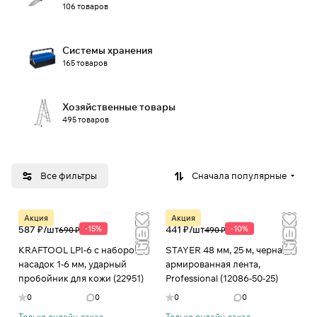
106 товаров
Системы хранения
165 товаров
Хозяйственные товары
495 товаров
Все фильтры
Сначала популярные
Акция
Акция
587 ₽/
шт
-15%
441 ₽/
шт
-10%
690 ₽
490 ₽
KRAFTOOL LPI-6 с набором
STAYER 48 мм, 25 м, черная,
насадок 1-6 мм, ударный
армированная лента,
пробойник для кожи (22951)
Professional (12086-50-25)
0
0
0
0
Только онлайн-заказ
Только онлайн-заказ