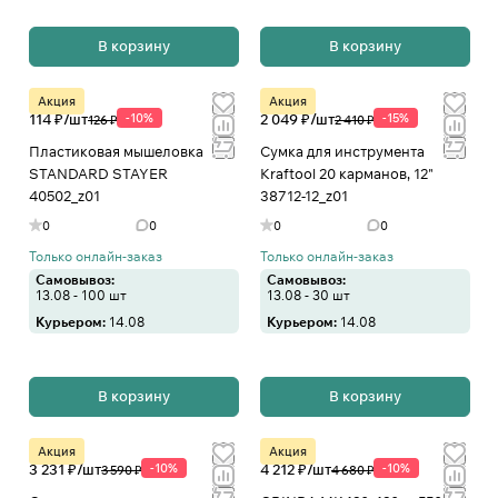
В корзину
В корзину
Акция
Акция
114 ₽/
шт
-10%
2 049 ₽/
шт
-15%
126 ₽
2 410 ₽
Пластиковая мышеловка
Сумка для инструмента
STANDARD STAYER
Kraftool 20 карманов, 12"
40502_z01
38712-12_z01
0
0
0
0
Только онлайн-заказ
Только онлайн-заказ
Самовывоз:
Самовывоз:
13.08 - 100 шт
13.08 - 30 шт
Курьером:
14.08
Курьером:
14.08
В корзину
В корзину
Акция
Акция
3 231 ₽/
шт
-10%
4 212 ₽/
шт
-10%
3 590 ₽
4 680 ₽