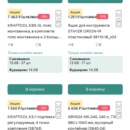
Акция
Акция
7 463 ₽/
шт
-15%
1 251 ₽/
шт
-10%
8 780 ₽
1 390 ₽
KRAFTOOL KBS-3L пояс
Ящик для инструмента
монтажника, в комплекте:
STAYER ORION-19
пояс монтажника и 2 большие
пластиковый 38110-18_z03
сумки (38761)
0
0
0
0
Только онлайн-заказ
Только онлайн-заказ
Самовывоз:
Самовывоз:
13.08 - 37 шт
13.08 - 17 шт
Курьером:
14.08
Курьером:
14.08
В корзину
В корзину
Акция
Акция
1 360 ₽/
шт
-15%
6 606 ₽/
шт
-10%
1 600 ₽
7 340 ₽
KRAFTOOL KS-1 подтяжки
GRINDA МК-240, 240 л, 730 х
регулируемые, 4 точки
580 х 1060 мм, мусорный
крепления (38765)
контейнер (3840-24)