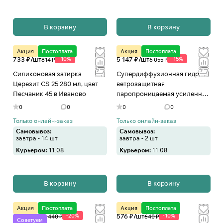
В корзину
В корзину
Акция
Постоплата
Акция
Постоплата
733 ₽/
шт
-10%
5 147 ₽/
шт
-15%
814 ₽
6 055 ₽
Cиликоновая затирка
Супердиффузионная гидро-
Церезит CS 25 280 мл, цвет
ветрозащитная
Песчаник 45 в Иваново
паропроницаемая усиленная
мембрана Изоспан AQ proff,
0
0
0
0
35 кв. м в Иваново
Только онлайн-заказ
Только онлайн-заказ
Самовывоз:
Самовывоз:
завтра - 14 шт
завтра - 2 шт
Курьером:
11.08
Курьером:
11.08
В корзину
В корзину
Акция
Постоплата
Акция
Постоплата
1 152 ₽/
шт
-20%
576 ₽/
шт
-10%
1 440 ₽
640 ₽
Советуем