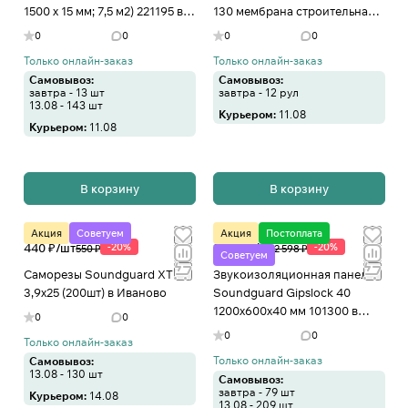
1500 х 15 мм; 7,5 м2) 221195 в
130 мембрана строительная
Иваново
супердиффузионная в
0
0
0
0
Иваново
Только онлайн-заказ
Только онлайн-заказ
Самовывоз:
Самовывоз:
завтра - 13 шт
завтра - 12 рул
13.08 - 143 шт
Курьером:
11.08
Курьером:
11.08
В корзину
В корзину
Акция
Советуем
Акция
Постоплата
440 ₽/
шт
-20%
2 079 ₽/
шт
-20%
550 ₽
2 598 ₽
Советуем
Саморезы Soundguard XTN
Звукоизоляционная панель
3,9x25 (200шт) в Иваново
Soundguard Gipslock 40
1200x600x40 мм 101300 в
0
0
Иваново
0
0
Только онлайн-заказ
Только онлайн-заказ
Самовывоз:
13.08 - 130 шт
Самовывоз:
завтра - 79 шт
Курьером:
14.08
13.08 - 209 шт