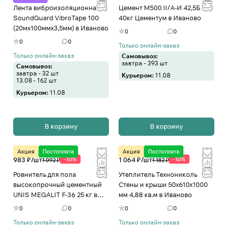
Лента виброизоляционная
Цемент М500 II/А-И 42,5Б
SoundGuard VibroTape 100
40кг Цементум в Иваново
(20мх100ммх3,5мм) в Иваново
0
0
0
0
Только онлайн-заказ
Только онлайн-заказ
Самовывоз:
завтра - 393 шт
Самовывоз:
завтра - 32 шт
Курьером:
11.08
13.08 - 162 шт
Курьером:
11.08
В корзину
В корзину
Акция
Постоплата
Акция
Постоплата
983 ₽/
шт
-10%
1 064 ₽/
шт
-10%
1 092 ₽
1 182 ₽
Ровнитель для пола
Утеплитель Технониколь
высокопрочный цементный
Стены и крыши 50х610х1000
UNIS MEGALIT F-36 25 кг в
мм 4,88 кв.м в Иваново
Иваново
0
0
0
0
Только онлайн-заказ
Только онлайн-заказ