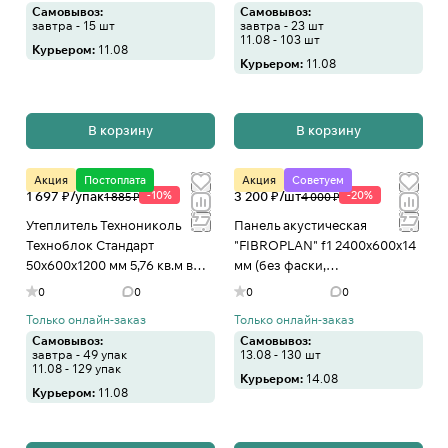
Самовывоз:
Самовывоз:
завтра - 15 шт
завтра - 23 шт
11.08 - 103 шт
Курьером:
11.08
Курьером:
11.08
В корзину
В корзину
Акция
Постоплата
Акция
Советуем
1 697 ₽/
упак
-10%
3 200 ₽/
шт
-20%
1 885 ₽
4 000 ₽
Утеплитель Технониколь
Панель акустическая
Техноблок Стандарт
"FIBROPLAN" f1 2400х600х14
50х600х1200 мм 5,76 кв.м в
мм (без фаски,
Иваново
неокрашенная, цемент
0
0
0
0
белый) в Иваново
Только онлайн-заказ
Только онлайн-заказ
Самовывоз:
Самовывоз:
завтра - 49 упак
13.08 - 130 шт
11.08 - 129 упак
Курьером:
14.08
Курьером:
11.08