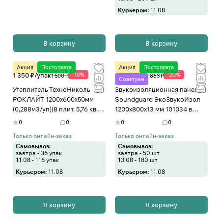
Курьером:
11.08
В корзину
В корзину
Акция
Постоплата
Акция
Постоплата
1 350 ₽/
упак
-10%
1 491 ₽/
шт
-20%
1 500 ₽
1 863 ₽
Советуем
Утеплитель ТехноНиколь
Звукоизоляционная панель
РОКЛАЙТ 1200х600х50мм
Soundguard ЭкоЗвукоИзол
(0,288м3/уп)(8 плит, 5,76 кв.м)
1200x800x13 мм 101034 в
в Иваново
Иваново
0
0
0
0
Только онлайн-заказ
Только онлайн-заказ
Самовывоз:
Самовывоз:
завтра - 36 упак
завтра - 50 шт
11.08 - 116 упак
13.08 - 180 шт
Курьером:
11.08
Курьером:
11.08
В корзину
В корзину