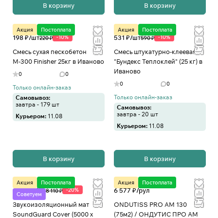
В корзину
В корзину
Акция
Постоплата
Акция
Постоплата
198 ₽/
шт
-10%
531 ₽/
шт
-10%
220 ₽
590 ₽
Смесь сухая пескобетон
Смесь штукатурно-клеевая
М-300 Finisher 25кг в Иваново
"Бундекс Теплоклей" (25 кг) в
Иваново
0
0
0
0
Только онлайн-заказ
Только онлайн-заказ
Самовывоз:
завтра - 179 шт
Самовывоз:
завтра - 20 шт
Курьером:
11.08
Курьером:
11.08
В корзину
В корзину
Акция
Постоплата
Акция
Постоплата
6 488 ₽/
шт
-20%
6 577 ₽/
рул
8 110 ₽
Советуем
Звукоизоляционный мат
ONDUTISS PRO AM 130
SoundGuard Cover (5000 х
(75м2) / ОНДУТИС ПРО АМ