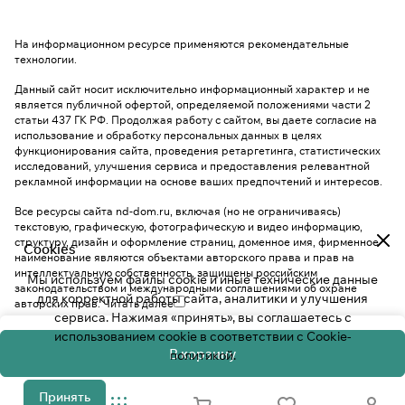
На информационном ресурсе применяются
рекомендательные
технологии
.
Данный сайт носит исключительно информационный характер и не
является публичной офертой, определяемой положениями части 2
статьи 437 ГК РФ. Продолжая работу с сайтом, вы даете согласие на
использование и обработку персональных данных в целях
функционирования сайта, проведения ретаргетинга, статистических
исследований, улучшения сервиса и предоставления релевантной
рекламной информации на основе ваших предпочтений и интересов.
Все ресурсы сайта nd-dom.ru, включая (но не ограничиваясь)
текстовую, графическую, фотографическую и видео информацию,
структуру, дизайн и оформление страниц, доменное имя, фирменное
Cookies
наименование являются объектами авторского права и прав на
интеллектуальную собственность, защищены российским
Мы используем файлы cookie и иные технические данные
законодательством и международными соглашениями об охране
для корректной работы сайта, аналитики и улучшения
авторских прав.
Читать далее
сервиса. Нажимая «принять», вы соглашаетесь с
использованием cookie в соответствии с
Cookie-
В корзину
политикой
.
Принять