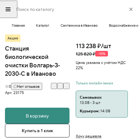
Главная
Каталог
Сантехника в Иваново
Водоснабжение и 
Акция
113 238 ₽/
шт
Станция
125 820 ₽
-10%
биологической
Цена указана с учётом НДС
очистки Волгарь-3-
22%
2030-С в Иваново
Только онлайн-заказ
0
Нет отзывов
Арт.
23175
Самовывоз:
13.08 - 3 шт
Курьером:
14.08
В корзину
Купить в 1 клик
Хочу дешевле