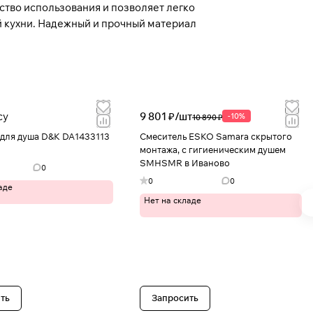
тво использования и позволяет легко
й кухни. Надежный и прочный материал
су
9 801 ₽/
шт
-10%
10 890 ₽
 для душа D&K DA1433113
Смеситель ESKO Samara скрытого
монтажа, с гигиеническим душем
SMHSMR в Иваново
0
0
0
аде
Нет на складе
ть
Запросить