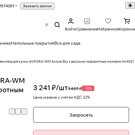
2574201
Заказать звонок
Войти
Сравнение
Избранное
Корзина
хника
Напольные покрытия
Все для сада
еситель для кухни AVRORA-WM Avrora Sky с высоким поворотным изливом AV4021
RORA-WM
3 241 ₽/
шт
оротным
3 601 ₽
-10%
о
Цена указана с учётом НДС 22%
Запросить