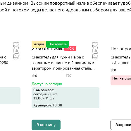
ым дизайном. Высокий поворотный излив обеспечивает удобс
рой и потоком воды делает его идеальным выбором для ваше
Акция
Постоплата
2 330 ₽/
шт
По запро
-10%
2 588 ₽
ya с
Смеситель для кухни Haiba с
Смеситель
D250-
вытяжным изливом и 2-режимным
в Иваново
аэратором, полированная сталь
0
HB73304-2 в Иваново
0
0
Нет на скл
Доступно сегодня
Самовывоз:
сегодня - 1 шт
13.08 - 11 шт
Курьером:
10.08
В корзину
Запроси