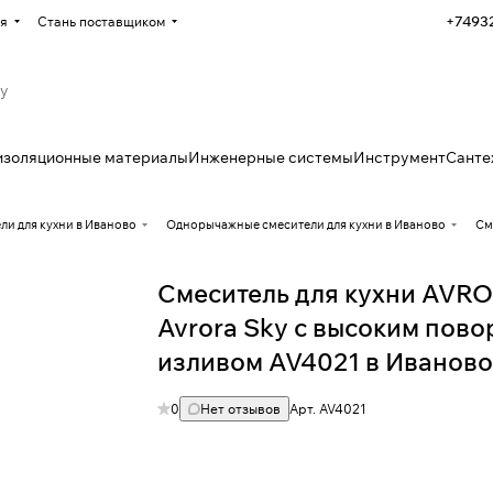
+7493
я
Стань поставщиком
изоляционные материалы
Инженерные системы
Инструмент
Санте
ли для кухни в Иваново
Однорычажные смесители для кухни в Иваново
См
Смеситель для кухни AV
Avrora Sky с высоким пов
изливом AV4021 в Иванов
0
Нет отзывов
Арт.
AV4021