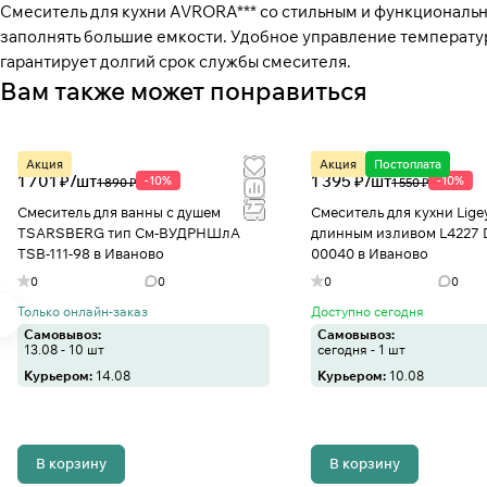
Смеситель для кухни AVRORA*** со стильным и функциональн
заполнять большие емкости. Удобное управление температу
гарантирует долгий срок службы смесителя.
Вам также может понравиться
Акция
Акция
Постоплата
1 701 ₽/
шт
1 395 ₽/
шт
-10%
-10%
1 890 ₽
1 550 ₽
Смеситель для ванны с душем
Смеситель для кухни Lige
TSARSBERG тип См-ВУДРНШлА
длинным изливом L4227 
TSB-111-98 в Иваново
00040 в Иваново
0
0
0
0
Только онлайн-заказ
Доступно сегодня
Самовывоз:
Самовывоз:
13.08 - 10 шт
сегодня - 1 шт
Курьером:
14.08
Курьером:
10.08
В корзину
В корзину