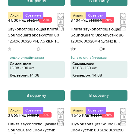
В корзину
В корзину
Акция
Советуем
Акция
Советуем
4 500 ₽/
шт
-20%
3 104 ₽/
шт
-20%
5 624 ₽
3 880 ₽
Звукопоглощающая плита
Плита звукопоглощающая
Soundguard экоакустик 80
SoundGuard ЭкоАкустик 80
1250x600x20 мм, 7.5 кв.м в
1200х600х20мм 5,76м2 в
упаковке 201260 в Иваново
Иваново
0
0
0
0
Только онлайн-заказ
Только онлайн-заказ
Самовывоз:
Самовывоз:
13.08 - 130 шт
13.08 - 130 шт
Курьером:
14.08
Курьером:
14.08
В корзину
В корзину
Акция
Советуем
Акция
Советуем
3 865 ₽/
шт
-20%
4 545 ₽/
шт
-20%
4 831 ₽
5 681 ₽
Плита звукопоглощающая
Шумоизоляция SoundGuard
SoundGuard ЭкоАкустик
ЭкоАкустик 80 50х600х1250