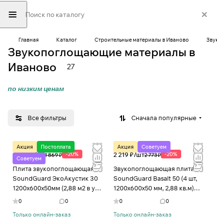
Главная
Каталог
Строительные материалы в Иваново
Зву
Звукопоглощающие материалы в
Иваново
27
по низким ценам
Все фильтры
Сначала популярные
Акция
Постоплата
Акция
Советуем
1 496 ₽/
шт
-20%
2 219 ₽/
шт
-20%
1 869 ₽
2 773 ₽
Советуем
Плита звукопоглощающая
Звукопоглощающая плита
SoundGuard ЭкоАкустик 30
SoundGuard Basalt 50 (4 шт,
1200х600х50мм (2,88 м2 в уп)
1200х600х50 мм, 2,88 кв.м)
в Иваново
201053 в Иваново
0
0
0
0
Только онлайн-заказ
Только онлайн-заказ