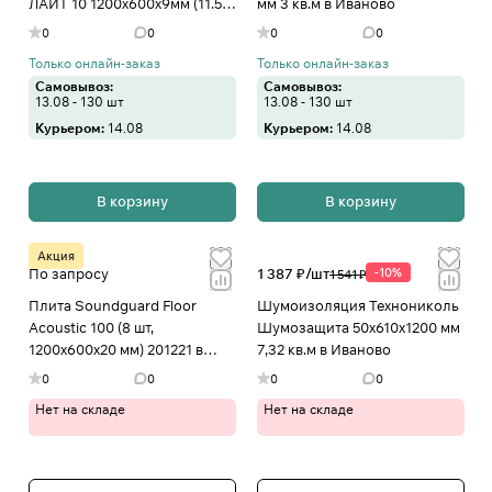
ЛАЙТ 10 1200х600х9мм (11.52
мм 3 кв.м в Иваново
м2 в уп) в Иваново
0
0
0
0
Только онлайн-заказ
Только онлайн-заказ
Самовывоз:
Самовывоз:
13.08 - 130 шт
13.08 - 130 шт
Курьером:
14.08
Курьером:
14.08
В корзину
В корзину
Акция
По запросу
1 387 ₽/
шт
-10%
1 541 ₽
Плита Soundguard Floor
Шумоизоляция Технониколь
Acoustic 100 (8 шт,
Шумозащита 50х610х1200 мм
1200x600x20 мм) 201221 в
7,32 кв.м в Иваново
Иваново
0
0
0
0
Нет на складе
Нет на складе