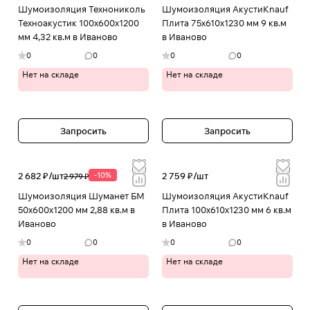
Шумоизоляция Технониколь
Шумоизоляция АкустиKnauf
Техноакустик 100х600х1200
Плита 75х610х1230 мм 9 кв.м
мм 4,32 кв.м в Иваново
в Иваново
0
0
0
0
Нет на складе
Нет на складе
Запросить
Запросить
2 682 ₽/
шт
-10%
2 759 ₽/
шт
2 979 ₽
Шумоизоляция Шуманет БМ
Шумоизоляция АкустиKnauf
50х600х1200 мм 2,88 кв.м в
Плита 100х610х1230 мм 6 кв.м
Иваново
в Иваново
0
0
0
0
Нет на складе
Нет на складе