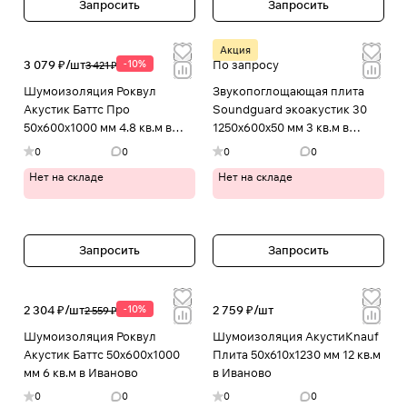
Запросить
Запросить
Акция
3 079 ₽/
шт
-10%
По запросу
3 421 ₽
Шумоизоляция Роквул
Звукопоглощающая плита
Акустик Баттс Про
Soundguard экоакустик 30
50х600х1000 мм 4.8 кв.м в
1250x600x50 мм 3 кв.м в
Иваново
упаковке 201288 в Иваново
0
0
0
0
Нет на складе
Нет на складе
Запросить
Запросить
2 304 ₽/
шт
-10%
2 759 ₽/
шт
2 559 ₽
Шумоизоляция Роквул
Шумоизоляция АкустиKnauf
Акустик Баттс 50х600х1000
Плита 50х610х1230 мм 12 кв.м
мм 6 кв.м в Иваново
в Иваново
0
0
0
0