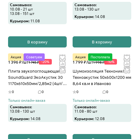
Самовывоз:
Самовывоз:
10.08 - 21 шт
13.08 - 130 шт
13.08 - 151 шт
Курьером:
14.08
Курьером:
11.08
В корзину
В корзину
Акция
Советуем
Акция
Постоплата
1 396 ₽/
шт
-20%
1 799 ₽/
шт
-10%
1 745 ₽
1 998 ₽
Плита звукопоглощающая
Шумоизоляция Технониколь
SoundGuard ЭкоАкустик 30
Техноакустик 50х600х1200 мм
1170х610х50мм/2,85м2 (4шт/
8,64 кв.м в Иваново
уп) в Иваново
0
0
0
0
Только онлайн-заказ
Только онлайн-заказ
Самовывоз:
Самовывоз:
13.08 - 130 шт
11.08 - 80 шт
Курьером:
14.08
Курьером:
12.08