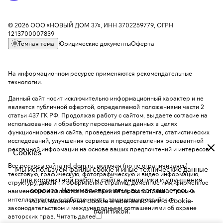
© 2026 ООО «НОВЫЙ ДОМ 37», ИНН 3702259779, ОГРН
1213700007839
Темная тема
Юридические документы
Оферта
На информационном ресурсе применяются
рекомендательные
технологии
.
Данный сайт носит исключительно информационный характер и не
является публичной офертой, определяемой положениями части 2
статьи 437 ГК РФ. Продолжая работу с сайтом, вы даете согласие на
использование и обработку персональных данных в целях
функционирования сайта, проведения ретаргетинга, статистических
исследований, улучшения сервиса и предоставления релевантной
рекламной информации на основе ваших предпочтений и интересов.
Cookies
Все ресурсы сайта nd-dom.ru, включая (но не ограничиваясь)
Мы используем файлы cookie и иные технические данные
текстовую, графическую, фотографическую и видео информацию,
для корректной работы сайта, аналитики и улучшения
структуру, дизайн и оформление страниц, доменное имя, фирменное
сервиса. Нажимая «принять», вы соглашаетесь с
наименование являются объектами авторского права и прав на
интеллектуальную собственность, защищены российским
использованием cookie в соответствии с
Cookie-
законодательством и международными соглашениями об охране
политикой
.
авторских прав.
Читать далее