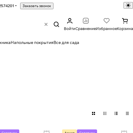
2574201
Заказать звонок
Войти
Сравнение
Избранное
Корзина
хника
Напольные покрытия
Все для сада