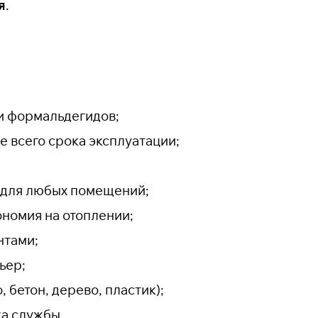
я
.
и формальдегидов;
е всего срока эксплуатации;
н для любых помещений;
номия на отоплении;
нтами;
ьер;
 бетон, дерево, пластик);
ка службы.