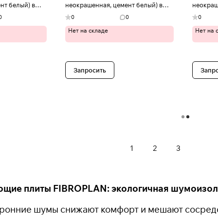
нт белый) в
неокрашенная, цемент белый) в
неокраш
Иваново
Иванов
0
0
0
0
Нет на складе
Нет на 
Запросить
Запр
Загрузить еще
1
2
3
щие плиты FIBROPLAN: экологичная шумоизол
торонние шумы снижают комфорт и мешают сосред