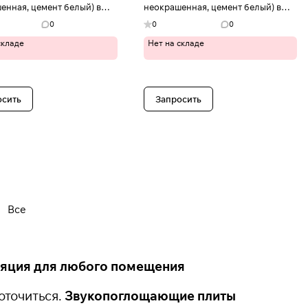
енная, цемент белый) в
неокрашенная, цемент белый) в
о
Иваново
0
0
0
складе
Нет на складе
осить
Запросить
Все
яция для любого помещения
оточиться.
Звукопоглощающие плиты