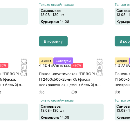
Только онлайн-заказ
Только о
Самовывоз:
Самовы
13.08 - 130 шт
13.08 - 
Курьером:
14.08
Курьер
В корзину
В ко
Акция
Советуем
Акция
4 104 ₽/
шт
1 027 ₽
-20%
-20%
5 130 ₽
я "FIBROPLAN"
Панель акустическая "FIBROPLAN"
Панель 
5 (фаска,
f1 2400х600х25мм К5 (фаска
f1 600х
нт белый) в
неокрашенная, цемент белый) в
неокраш
Иваново
Иванов
0
0
0
0
Только онлайн-заказ
Только о
Самовывоз:
Самовы
13.08 - 130 шт
13.08 - 
Курьером:
14.08
Курьер