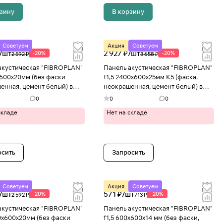
рзину
В корзину
Советуем
Акция
Советуем
/
шт
2 927 ₽/
шт
-20%
-20%
2 592 ₽
3 658 ₽
акустическая "FIBROPLAN"
Панель акустическая "FIBROPLAN"
х600х20мм (без фаски
f1,5 2400х600х25мм К5 (фаска,
енная, цемент белый) в
неокрашенная, цемент белый) в
о
Иваново
0
0
0
складе
Нет на складе
осить
Запросить
Советуем
Акция
Советуем
/
шт
571 ₽/
шт
-20%
-20%
2 592 ₽
713 ₽
акустическая "FIBROPLAN"
Панель акустическая "FIBROPLAN"
00х600х20мм (без фаски
f1,5 600х600х14 мм (без фаски,