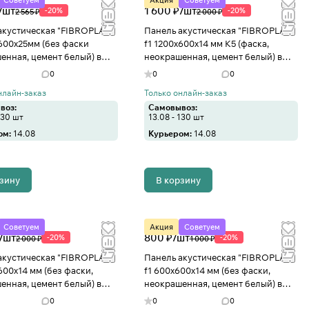
Советуем
Акция
Советуем
/
шт
1 600 ₽/
шт
-20%
-20%
2 565 ₽
2 000 ₽
акустическая "FIBROPLAN"
Панель акустическая "FIBROPLAN"
х600х25мм (без фаски
f1 1200х600х14 мм К5 (фаска,
енная, цемент белый) в
неокрашенная, цемент белый) в
о
Иваново
0
0
0
нлайн-заказ
Только онлайн-заказ
воз:
Самовывоз:
130 шт
13.08 - 130 шт
ом:
14.08
Курьером:
14.08
рзину
В корзину
Советуем
Акция
Советуем
/
шт
800 ₽/
шт
-20%
-20%
2 000 ₽
1 000 ₽
акустическая "FIBROPLAN"
Панель акустическая "FIBROPLAN"
600х14 мм (без фаски,
f1 600х600х14 мм (без фаски,
енная, цемент белый) в
неокрашенная, цемент белый) в
о
Иваново
0
0
0