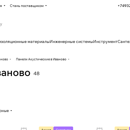
+7493
я
Стань поставщиком
изоляционные материалы
Инженерные системы
Инструмент
Санте
аново
Панели Акустические в Иваново
ваново
48
ярные