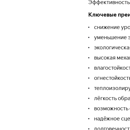
Эффективность
Ключевые пре
снижение уро
уменьшение э
экологическа
высокая меха
влагостойкос
огнестойкост
теплоизолиру
лёгкость обр
возможность 
надёжное сце
долговечност