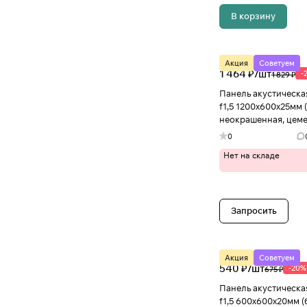
В корзину
Акция
Советуем
1 464 ₽/
шт
-
1 829 ₽
Панель акустическа
f1,5 1200х600х25мм 
неокрашенная, цеме
Иваново
0
Нет на складе
Запросить
Акция
Советуем
540 ₽/
шт
-20%
675 ₽
Панель акустическа
f1,5 600х600х20мм (