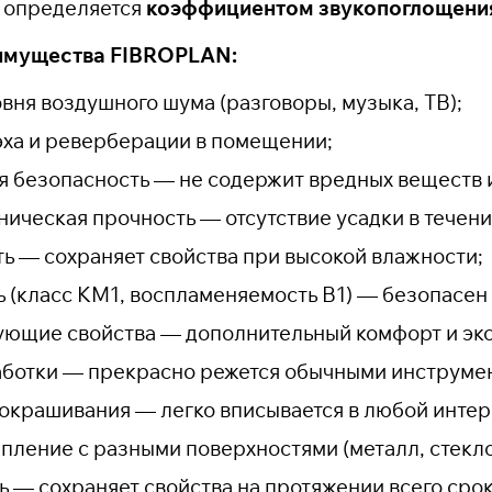
 определяется
коэффициентом звукопоглощени
имущества FIBROPLAN:
вня воздушного шума (разговоры, музыка, ТВ);
ха и реверберации в помещении;
я безопасность — не содержит вредных веществ 
ническая прочность — отсутствие усадки в течени
ть — сохраняет свойства при высокой влажности;
ь (класс КМ1, воспламеняемость В1) — безопасе
ющие свойства — дополнительный комфорт и эко
аботки — прекрасно режется обычными инструме
окрашивания — легко вписывается в любой интер
пление с разными поверхностями (металл, стекло,
ь — сохраняет свойства на протяжении всего сро