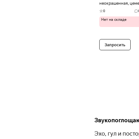
неокрашенная, цеме
Иваново
0
Нет на складе
Запросить
Звукопоглощаю
Эхо, гул и пос