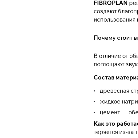
FIBROPLAN
реш
создают благоп
использования 
Почему стоит 
В отличие от о
поглощают звук
Состав матери
древесная ст
жидкое натри
цемент — обе
Как это работа
теряется из‑за