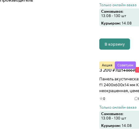
Производитель
Только онлайн-заказ
Самовывоз:
13.08 - 130 шт
Курьером:
14.08
В корзину
Акция
Советуем
3 200 ₽/
шт
4 000 ₽
Панель акустическа
f1 2400х600х14 мм К
неокрашенная, цеме
Иваново
0
Только онлайн-заказ
Самовывоз:
13.08 - 130 шт
Курьером:
14.08