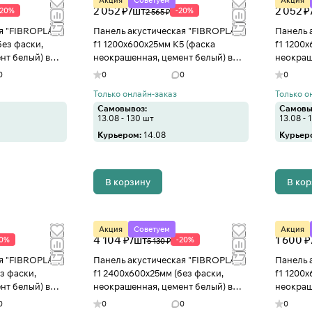
Акция
Советуем
Акция
2 052 ₽/
шт
2 052 ₽
-20%
-20%
2 565 ₽
я "FIBROPLAN"
Панель акустическая "FIBROPLAN"
Панель 
без фаски,
f1 1200х600х25мм К5 (фаска
f1 1200
нт белый) в
неокрашенная, цемент белый) в
неокраш
Иваново
Иванов
0
0
0
0
Только онлайн-заказ
Только о
Самовывоз:
Самовы
13.08 - 130 шт
13.08 - 
Курьером:
14.08
Курьер
В корзину
В ко
Акция
Советуем
Акция
4 104 ₽/
шт
1 600 ₽
20%
-20%
5 130 ₽
я "FIBROPLAN"
Панель акустическая "FIBROPLAN"
Панель 
з фаски,
f1 2400х600х25мм (без фаски,
f1 1200х
нт белый) в
неокрашенная, цемент белый) в
неокраш
Иваново
Иванов
0
0
0
0