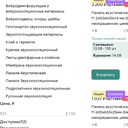
Акция
Советуем
3 200 ₽/
шт
4 000 ₽
Вибродемпфирующие и
виброизоляционные материалы
Панель акустическа
f1 2400х600х14 мм (
Виброподвесы, опоры, шайбы
неокрашенная, цеме
Гипсокартон звукоизоляционный
Иваново
0
Звукопоглощающие материалы
Только онлайн-заказ
Клей и герметик
Самовывоз:
13.08 - 130 шт
Крепеж звукоизоляционный
Курьером:
14.08
Ленты демпферные и клейкие
Мембрана звукоизоляционная
Панели Акустические
В корзину
Панели Звукоизоляционные
Подрозетники звукоизоляционные
Акция
Советуем
Рулонная звукоизоляция
1 027 ₽/
шт
-
1 283 ₽
Цена, ₽
Панель акустическа
f1 600х600х25мм (бе
неокрашенная, цеме
Доступно
(
12
)
Иваново
0