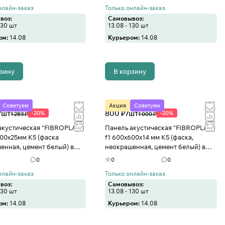
нлайн-заказ
Только онлайн-заказ
воз:
Самовывоз:
130 шт
13.08 - 130 шт
ом:
14.08
Курьером:
14.08
рзину
В корзину
Советуем
Акция
Советуем
/
шт
800 ₽/
шт
-20%
-20%
1 283 ₽
1 000 ₽
акустическая "FIBROPLAN"
Панель акустическая "FIBROPLAN"
600х25мм К5 (фаска
f1 600х600х14 мм К5 (фаска,
енная, цемент белый) в
неокрашенная, цемент белый) в
о
Иваново
0
0
0
нлайн-заказ
Только онлайн-заказ
воз:
Самовывоз:
130 шт
13.08 - 130 шт
ом:
14.08
Курьером:
14.08