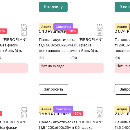
В корзину
В ко
Акция
Советуем
Акция
540 ₽/
шт
2 074 ₽
20%
-20%
675 ₽
я "FIBROPLAN"
Панель акустическая "FIBROPLAN"
Панель 
(без фаски
f1,5 600х600х20мм К5 (фаска
f1 2400
нт белый) в
неокрашенная, цемент белый) в
неокраш
Иваново
Иванов
0
0
0
0
Нет на складе
Нет на 
Запросить
Запр
Акция
Советуем
Акция
1 464 ₽/
шт
2 074 ₽
-20%
1 829 ₽
я "FIBROPLAN"
Панель акустическая "FIBROPLAN"
Панель 
без фаски
f1,5 1200х600х25мм К5 (фаска
f1,5 24