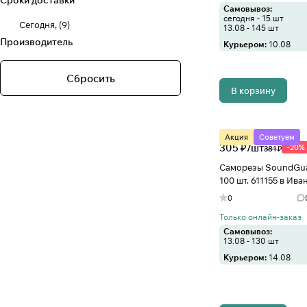
Сроки доставки
Самовывоз:
сегодня - 15 шт
Сегодня,
(
9
)
13.08 - 145 шт
Производитель
Курьером:
10.08
Сбросить
В корзину
Акция
Советуем
305 ₽/
шт
-20%
381 ₽
Саморезы SoundGua
100 шт. 611155 в Ива
0
Только онлайн-заказ
Самовывоз:
13.08 - 130 шт
Курьером:
14.08