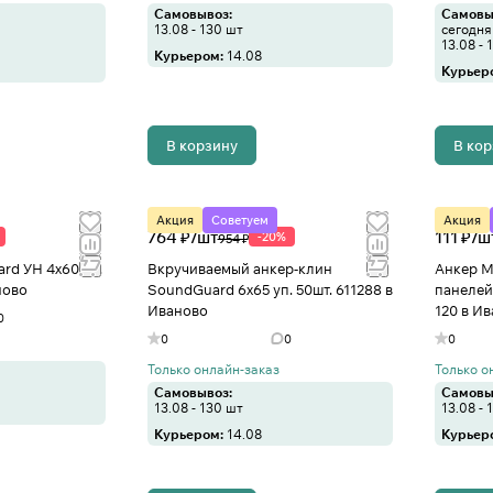
Самовывоз:
Самовы
13.08 - 130 шт
сегодня 
13.08 - 
Курьером:
14.08
Курьер
В корзину
В ко
Акция
Советуем
Акция
764 ₽/
шт
111 ₽/
ш
-20%
954 ₽
rd УН 4х60 уп.
Вкручиваемый анкер-клин
Анкер M
ново
SoundGuard 6х65 уп. 50шт. 611288 в
панелей
Иваново
120 в И
0
0
0
0
Только онлайн-заказ
Только о
Самовывоз:
Самовы
13.08 - 130 шт
13.08 - 
Курьером:
14.08
Курьер