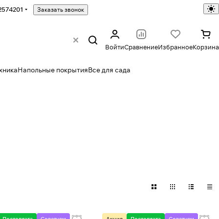
2574201
Заказать звонок
Войти
Сравнение
Избранное
Корзина
хника
Напольные покрытия
Все для сада