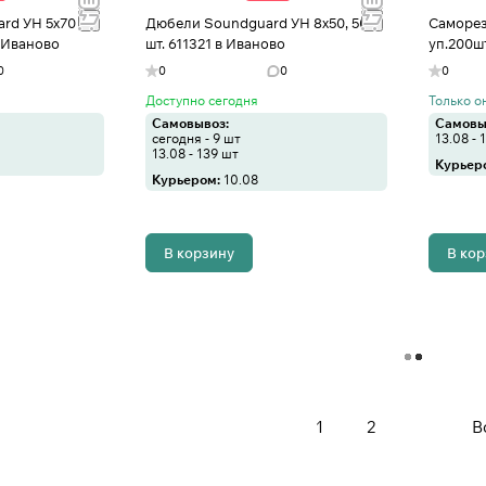
rd УН 5х70 +
Дюбели Soundguard УН 8x50, 50
Саморез
в Иваново
шт. 611321 в Иваново
уп.200ш
0
0
0
0
Доступно сегодня
Только о
Самовывоз:
Самовы
сегодня - 9 шт
13.08 - 
13.08 - 139 шт
Курьер
Курьером:
10.08
В корзину
В ко
Загрузить еще
1
2
В