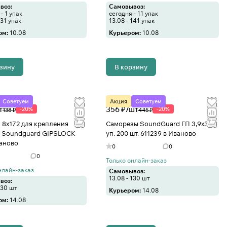
воз:
Самовывоз:
- 1 упак
сегодня - 11 упак
131 упак
13.08 - 141 упак
ом:
10.08
Курьером:
10.08
рзину
В корзину
Советуем
Акция
Советуем
т
356 ₽/
шт
-20%
-20%
138 ₽
445 ₽
 8x172 для крепления
Саморезы SoundGuard ГП 3,9х30
 Soundguard GIPSLOCK
уп. 200 шт. 611239 в Иваново
ваново
0
0
0
Только онлайн-заказ
нлайн-заказ
Самовывоз:
13.08 - 130 шт
воз:
130 шт
Курьером:
14.08
ом:
14.08