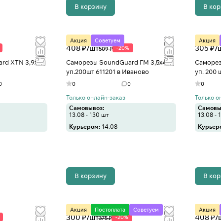
В корзину
В ко
Акция
Советуем
Акция
408 ₽/
шт
305 ₽/
-20%
509 ₽
rd XTN 3,9х55
Саморезы SoundGuard ГМ 3,5х45
Саморез
уп.200шт 611201 в Иваново
уп. 200 
0
0
0
0
Только онлайн-заказ
Только о
Самовывоз:
Самовы
13.08 - 130 шт
13.08 - 
Курьером:
14.08
Курьер
В корзину
В ко
Акция
Постоплата
Советуем
Акция
300 ₽/
шт
408 ₽/
-20%
375 ₽