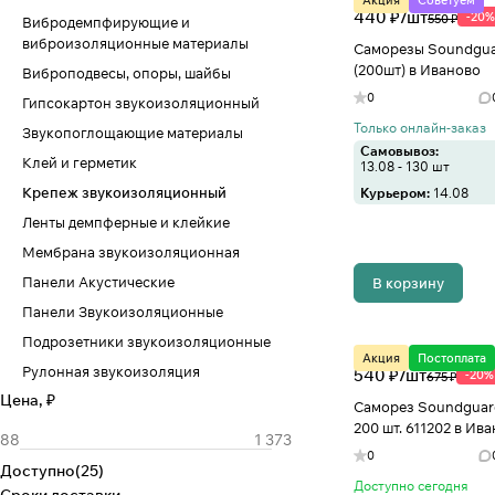
Акция
Советуем
440 ₽/
шт
-20%
550 ₽
Вибродемпфирующие и
виброизоляционные материалы
Саморезы Soundgua
(200шт) в Иваново
Виброподвесы, опоры, шайбы
0
Гипсокартон звукоизоляционный
Только онлайн-заказ
Звукопоглощающие материалы
Самовывоз:
Клей и герметик
13.08 - 130 шт
Крепеж звукоизоляционный
Курьером:
14.08
Ленты демпферные и клейкие
Мембрана звукоизоляционная
Панели Акустические
В корзину
Панели Звукоизоляционные
Подрозетники звукоизоляционные
Акция
Постоплата
Рулонная звукоизоляция
540 ₽/
шт
-20%
675 ₽
Цена, ₽
Саморез Soundguar
200 шт. 611202 в Ив
0
Доступно
(
25
)
Доступно сегодня