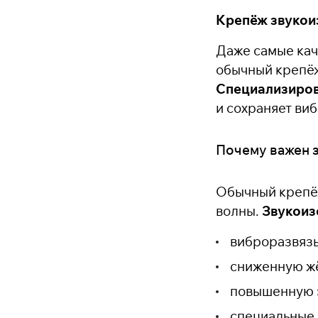
Крепёж звукои
Даже самые кач
обычный крепёж
Специализиров
и сохраняет ви
Почему важен 
Обычный крепёж
волны.
Звукоиз
виброразвязы
сниженную жё
повышенную э
специальные 