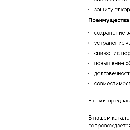
защиту от ко
Преимущества 
сохранение з
устранение «
снижение пер
повышение об
долговечност
совместимост
Что мы предла
В нашем катало
сопровождается