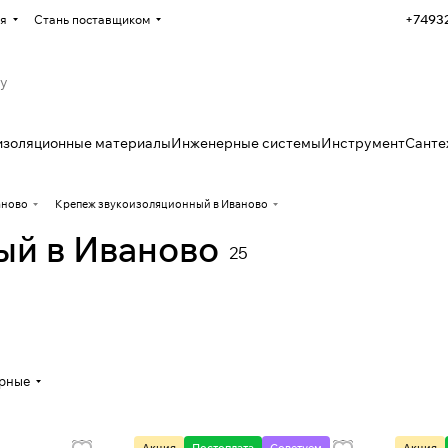
+7493
я
Стань поставщиком
изоляционные материалы
Инженерные системы
Инструмент
Санте
аново
Крепеж звукоизоляционный в Иваново
ый в Иваново
25
ярные