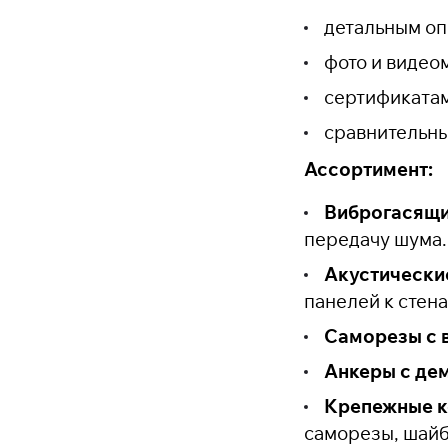
детальным оп
фото и видео
сертификатам
сравнительны
Ассортимент:
Виброгасящ
передачу шума.
Акустически
панелей к стена
Саморезы с 
Анкеры с де
Крепежные к
саморезы, шайб