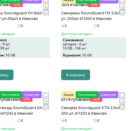
Постоплата
Советуем
Акция
Постоплата
Советуем
шт
305 ₽/
шт
-20%
-20%
318 ₽
381 ₽
ы Soundguard УН 5х60 +
Саморезы SoundGuard ГМ 3,5х32
 (уп.50шт) в Иваново
уп. 200шт 611200 в Иваново
0
0
0
 сегодня
Доступно сегодня
воз:
Самовывоз:
- 9 шт
сегодня - 6 шт
139 шт
13.08 - 136 шт
ом:
10.08
Курьером:
10.08
рзину
В корзину
Постоплата
Советуем
Акция
Постоплата
Советуем
/
упак
611 ₽/
упак
-20%
-20%
1 373 ₽
763 ₽
гвоздь SoundGuard DA-P
Саморез Soundguard XTN 3,9х41
 601242 в Иваново
200 шт. 611203 в Иваново
0
0
0
 сегодня
Доступно сегодня