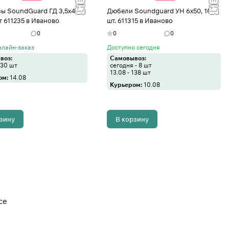
ы SoundGuard ГД 3,5х41
Дюбели Soundguard УН 6x50, 100
т 611235 в Иваново
шт. 611315 в Иваново
0
0
0
нлайн-заказ
Доступно сегодня
воз:
Самовывоз:
130 шт
сегодня - 8 шт
13.08 - 138 шт
ом:
14.08
Курьером:
10.08
рзину
В корзину
се