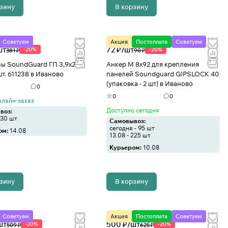
рзину
В корзину
Советуем
Акция
Постоплата
Советуем
шт
72 ₽/
шт
-20%
-20%
381 ₽
90 ₽
ы SoundGuard ГП 3,9х25
Анкер M 8x92 для крепления
шт. 611238 в Иваново
панелей Soundguard GIPSLOCK 40
(упаковка - 2 шт) в Иваново
0
0
0
нлайн-заказ
Доступно сегодня
воз:
130 шт
Самовывоз:
сегодня - 95 шт
ом:
14.08
13.08 - 225 шт
Курьером:
10.08
рзину
В корзину
Советуем
Акция
Постоплата
Советуем
шт
500 ₽/
шт
-20%
-20%
509 ₽
625 ₽