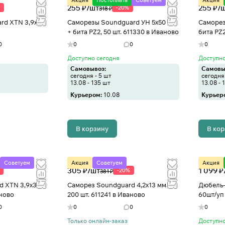
Акция
Постоплата
Советуем
Акция
255 ₽/
шт
255 ₽/
-20%
318 ₽
rd XTN 3,9x25
Саморезы Soundguard УН 5x50 мм
Саморез
+ бита PZ2, 50 шт. 611330 в Иваново
бита PZ2
0
0
0
0
Доступно сегодня
Доступно
Самовывоз:
Самовы
сегодня - 5 шт
сегодня 
13.08 - 135 шт
13.08 - 
Курьером:
10.08
Курьер
В корзину
В ко
Советуем
Акция
Советуем
Акция
305 ₽/
шт
1 099 ₽
-20%
381 ₽
d XTN 3,9x33
Саморез Soundguard 4,2x13 мм,
Дюбель-
аново
200 шт. 611241 в Иваново
60шт/уп
0
0
0
0
Только онлайн-заказ
Доступно