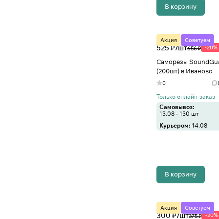
В корзину
Акция
Советуем
525 ₽/
шт
-20%
656 ₽
Саморезы SoundGua
(200шт) в Иваново
0
Только онлайн-заказ
Самовывоз:
13.08 - 130 шт
Курьером:
14.08
В корзину
Акция
Советуем
300 ₽/
шт
-20%
375 ₽