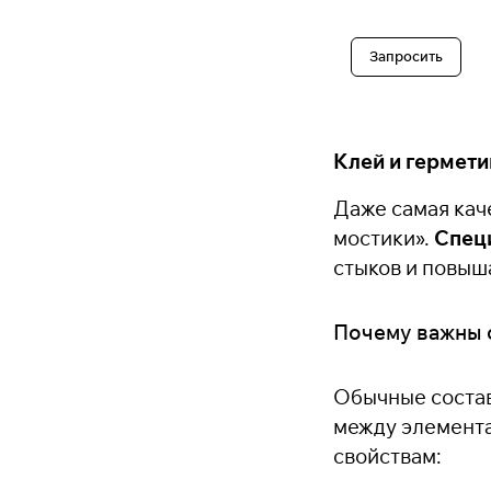
Запросить
Клей и гермети
Даже самая кач
мостики».
Спец
стыков и повыш
Почему важны 
Обычные состав
между элемент
свойствам: