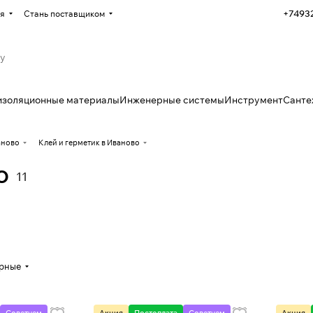
+7493
я
Стань поставщиком
изоляционные материалы
Инженерные системы
Инструмент
Санте
аново
Клей и герметик в Иваново
о
11
ярные