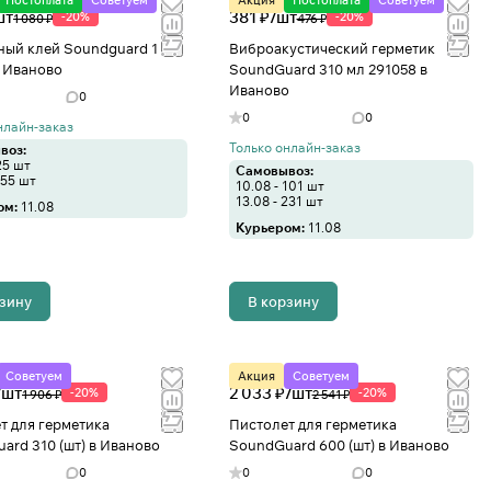
Постоплата
Советуем
Акция
Постоплата
Советуем
шт
381 ₽/
шт
-20%
-20%
1 080 ₽
476 ₽
ный клей Soundguard 1 кг
Виброакустический герметик
в Иваново
SoundGuard 310 мл 291058 в
Иваново
0
0
0
нлайн-заказ
Только онлайн-заказ
воз:
25 шт
Самовывоз:
155 шт
10.08 - 101 шт
13.08 - 231 шт
ом:
11.08
Курьером:
11.08
рзину
В корзину
Советуем
Акция
Советуем
/
шт
2 033 ₽/
шт
-20%
-20%
1 906 ₽
2 541 ₽
т для герметика
Пистолет для герметика
ard 310 (шт) в Иваново
SoundGuard 600 (шт) в Иваново
0
0
0