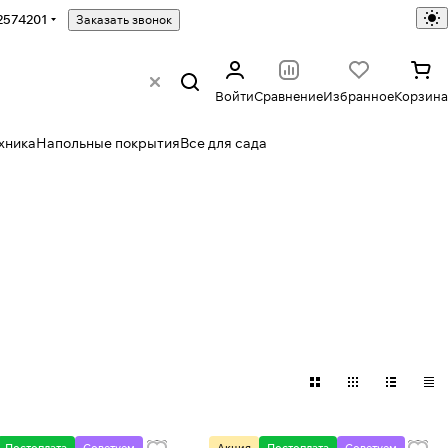
2574201
Заказать звонок
Войти
Сравнение
Избранное
Корзина
хника
Напольные покрытия
Все для сада