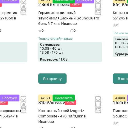
Советуем
Акция
Постоплата
Советуем
Акция
2 868 ₽/
шт
864 ₽/
-20%
3 584 ₽
 герметик
Герметик акриловый
Контакт
291060 в
звукоизоляционный SoundGuard
551245 
белый 7 кг в Иваново
0
0
0
0
Только о
Только онлайн-заказ
Самовы
10.08 - 
Самовывоз:
13.08 - 
10.08 - 40 шт
13.08 - 170 шт
Курьер
Курьером:
11.08
В корзину
В ко
Советуем
Акция
Постоплата
Акция
810 ₽/
шт
1 525 ₽
-20%
-10%
900 ₽
ниверсальный
Контактный клей Izogertz
Пистоле
л 551247 в
Composite - 470, 1л/0,8кг в
SoundGu
Иваново
0