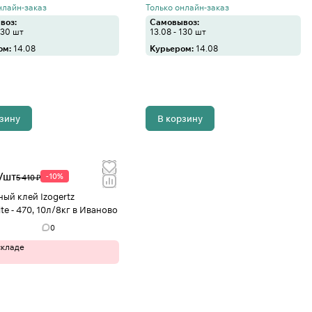
нлайн-заказ
Только онлайн-заказ
воз:
Самовывоз:
130 шт
13.08 - 130 шт
ом:
14.08
Курьером:
14.08
рзину
В корзину
/
шт
-10%
5 410 ₽
ный клей Izogertz
e - 470, 10л/8кг в Иваново
0
складе