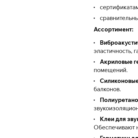
сертификатам
сравнительны
Ассортимент:
Виброакусти
эластичность, г
Акриловые г
помещений.
Силиконовые
балконов.
Полиуретано
звукоизоляцион
Клеи для зв
Обеспечивают н
Герметики дл