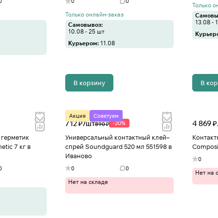
0
0
0
Только о
Только онлайн-заказ
Самовы
13.08 - 
Самовывоз:
10.08 - 25 шт
Курьер
Курьером:
11.08
В корзину
В ко
Акция
Советуем
712 ₽/
шт
4 869 ₽
-20%
890 ₽
 герметик
Универсальный контактный клей–
Контакт
etic 7 кг в
спрей Soundguard 520 мл 551598 в
Composit
Иваново
0
0
0
0
Нет на 
Нет на складе