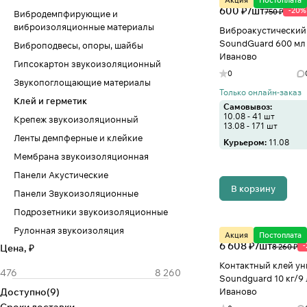
Акция
Постоплата
600 ₽/
шт
-20%
750 ₽
Вибродемпфирующие и
виброизоляционные материалы
Виброакустический
SoundGuard 600 мл 
Виброподвесы, опоры, шайбы
Иваново
Гипсокартон звукоизоляционный
0
Звукопоглощающие материалы
Только онлайн-заказ
Клей и герметик
Самовывоз:
10.08 - 41 шт
Крепеж звукоизоляционный
13.08 - 171 шт
Ленты демпферные и клейкие
Курьером:
11.08
Мембрана звукоизоляционная
Панели Акустические
В корзину
Панели Звукоизоляционные
Подрозетники звукоизоляционные
Рулонная звукоизоляция
Акция
Постоплата
6 608 ₽/
шт
Цена, ₽
8 260 ₽
Контактный клей у
Soundguard 10 кг/9 
Доступно
(
9
)
Иваново