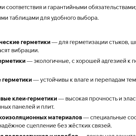
и соответствия и гарантийными обязательствами
ми таблицами для удобного выбора.
ческие герметики
— для герметизации стыков, ш
асят вибрации.
ерметики
— экологичные, с хорошей адгезией к 
 герметики
— устойчивы к влаге и перепадам тем
вые клеи-герметики
— высокая прочность и элас
ных панелей и плит.
укоизоляционных материалов
— специальные сос
адёжное сцепление без жёстких связей.
я подрозетников и коробов
— локальная защита 