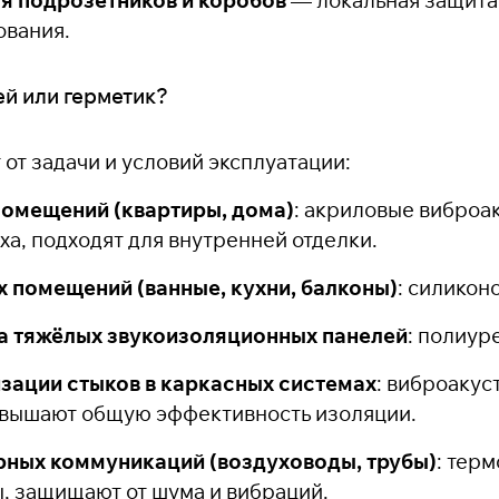
ования.
ей или герметик?
от задачи и условий эксплуатации:
помещений (квартиры, дома)
: акриловые виброа
ха, подходят для внутренней отделки.
 помещений (ванные, кухни, балконы)
: силикон
а тяжёлых звукоизоляционных панелей
: полиур
зации стыков в каркасных системах
: виброакус
овышают общую эффективность изоляции.
рных коммуникаций (воздуховоды, трубы)
: тер
, защищают от шума и вибраций.