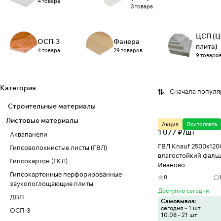
4 товара
3 товара
ЦСП (Ц
ОСП-3
Фанера
плита)
4 товара
29 товаров
9 товаро
Категория
Сначала попул
Строительные материалы
Листовые материалы
Акция
Постоплата
1 077 ₽/
шт
Аквапанели
ГВЛ Knauf 2500х120
Гипсоволокнистые листы (ГВЛ)
влагостойкий фальц
Гипсокартон (ГКЛ)
Иваново
Гипсокартонные перфорированные
0
звукопоглощающие плиты
Доступно сегодня
ДВП
Самовывоз:
сегодня - 1 шт
ОСП-3
10.08 - 21 шт