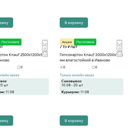
рзину
В корзину
Постоплата
Акция
Постоплата
шт
715 ₽/
шт
ртон Knauf 2500х1200х9,5
Гипсокартон Knauf 3000х1200х12,5
аново
мм влагостойкий в Иваново
0
0
0
нлайн-заказ
Только онлайн-заказ
воз:
Самовывоз:
20 шт
10.08 - 20 шт
ом:
11.08
Курьером:
11.08
рзину
В корзину