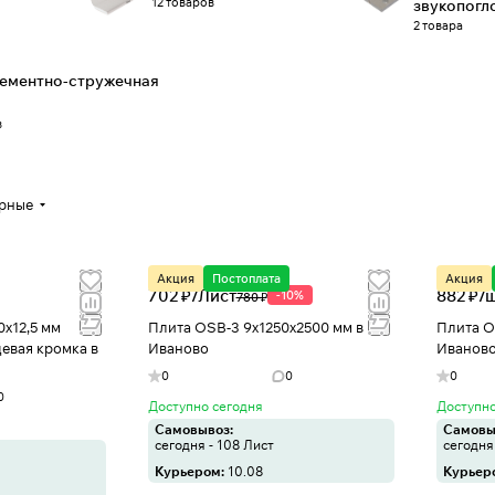
12 товаров
звукопог
2 товара
ементно-стружечная
в
ярные
Акция
Постоплата
Акция
702 ₽/
Лист
882 ₽/
-10%
780 ₽
0х12,5 мм
Плита OSB-3 9х1250х2500 мм в
Плита O
евая кромка в
Иваново
Иванов
0
0
0
0
Доступно сегодня
Доступно
Самовывоз:
Самовы
сегодня - 108 Лист
сегодня
Курьером:
10.08
Курьер