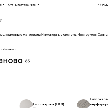
+7493
я
Стань поставщиком
изоляционные материалы
Инженерные системы
Инструмент
Санте
 в Иваново
аново
65
Гипсокарт
Гипсокартон (ГКЛ)
перфорир