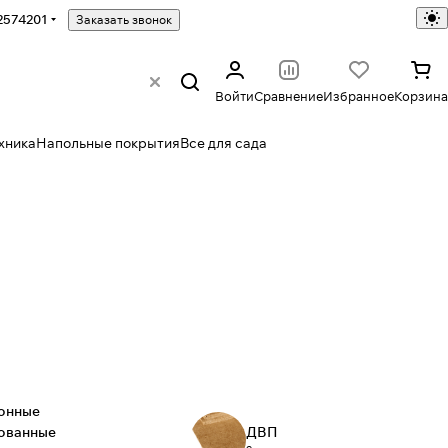
2574201
Заказать звонок
Войти
Сравнение
Избранное
Корзина
хника
Напольные покрытия
Все для сада
онные
ованные
ДВП