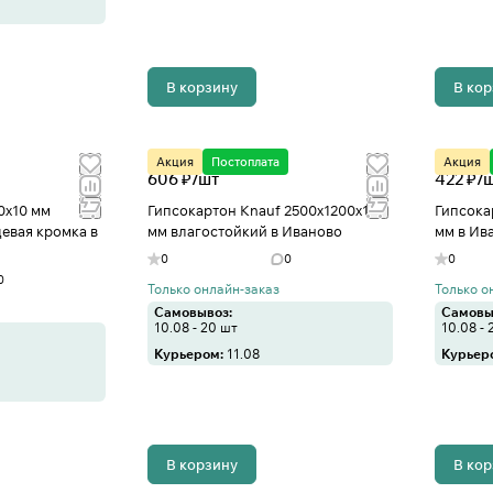
В корзину
В ко
Акция
Постоплата
Акция
606 ₽/
шт
422 ₽/
0х10 мм
Гипсокартон Knauf 2500х1200х12,5
Гипсока
евая кромка в
мм влагостойкий в Иваново
мм в Ив
0
0
0
0
Только онлайн-заказ
Только о
Самовывоз:
Самовы
10.08 - 20 шт
10.08 - 
Курьером:
11.08
Курьер
В корзину
В ко