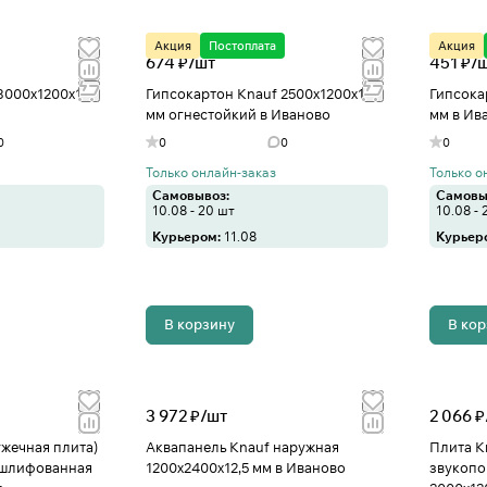
Акция
Постоплата
Акция
674 ₽/
шт
451 ₽/
3000х1200х12,5
Гипсокартон Knauf 2500х1200х12,5
Гипсока
мм огнестойкий в Иваново
мм в Ив
0
0
0
0
Только онлайн-заказ
Только о
Самовывоз:
Самовы
10.08 - 20 шт
10.08 - 
Курьером:
11.08
Курьер
В корзину
В ко
3 972 ₽/
шт
2 066 ₽
жечная плита)
Аквапанель Knauf наружная
Плита K
ешлифованная
1200х2400х12,5 мм в Иваново
звукоп