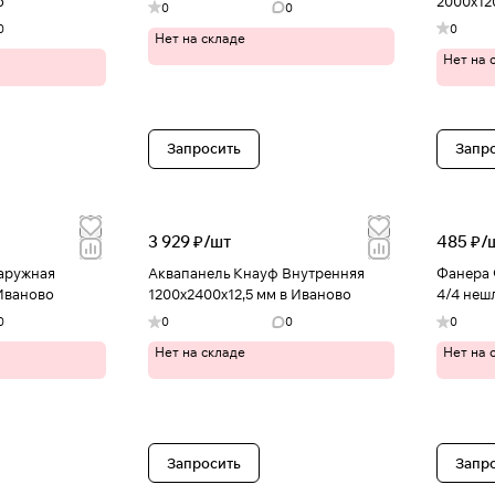
о
2000х12
0
0
в Ивано
0
0
Нет на складе
Нет на 
Запросить
Запр
3 929 ₽/
шт
485 ₽/
наружная
Аквапанель Кнауф Внутренняя
Фанера 
 Иваново
1200х2400х12,5 мм в Иваново
4/4 неш
0
0
0
0
Нет на складе
Нет на 
Запросить
Запр