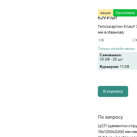
Акция
Постоплата
629 ₽/
шт
Гипсокартон Knauf 
мм в Иваново
0
Только онлайн-заказ
Самовывоз:
10.08 - 20 шт
Курьером:
11.08
В корзину
По запросу
ЦСП (цементно-стру
10х1200х3200 мм н