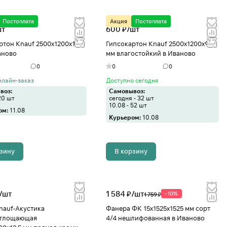
Постоплата
Акция
Постоплата
шт
600 ₽/
шт
ртон Knauf 2500х1200х12,5
Гипсокартон Knauf 2500х1200х9,5
аново
мм влагостойкий в Иваново
0
0
0
нлайн-заказ
Доступно сегодня
воз:
Самовывоз:
20 шт
сегодня - 32 шт
10.08 - 52 шт
ом:
11.08
Курьером:
10.08
рзину
В корзину
/
шт
1 584 ₽/
шт
-10%
1 759 ₽
nauf-Акустика
Фанера ФК 15х1525х1525 мм сорт
оглощающая
4/4 нешлифованная в Иваново