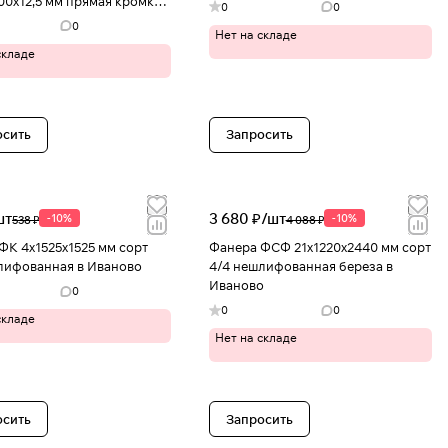
00х12,5 мм прямая кромка
0
0
во
0
Нет на складе
складе
осить
Запросить
шт
3 680 ₽/
шт
-10%
-10%
538 ₽
4 088 ₽
ФК 4х1525х1525 мм сорт
Фанера ФСФ 21х1220х2440 мм сорт
лифованная в Иваново
4/4 нешлифованная береза в
Иваново
0
0
0
складе
Нет на складе
осить
Запросить