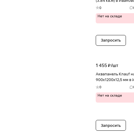
(3.84 кв.м) в Иванов
0
Нет на складе
Запросить
1 455 ₽/
шт
Аквапанель Knauf 
900х1200х12,5 мм в
0
Нет на складе
Запросить