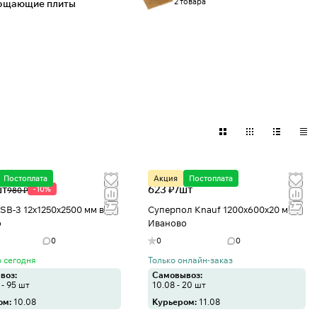
2 товара
лощающие плиты
Постоплата
Акция
Постоплата
шт
623 ₽/
шт
-10%
980 ₽
SB-3 12х1250х2500 мм в
Суперпол Knauf 1200х600х20 мм в
о
Иваново
0
0
0
 сегодня
Только онлайн-заказ
воз:
Самовывоз:
 - 95 шт
10.08 - 20 шт
ом:
10.08
Курьером:
11.08