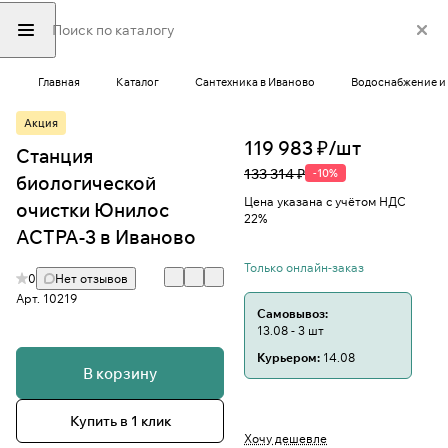
Главная
Каталог
Сантехника в Иваново
Водоснабжение и 
Акция
119 983 ₽/
шт
Станция
133 314 ₽
-10%
биологической
Цена указана с учётом НДС
очистки Юнилос
22%
АСТРА-3 в Иваново
Только онлайн-заказ
0
Нет отзывов
Арт.
10219
Самовывоз:
13.08 - 3 шт
Курьером:
14.08
В корзину
Купить в 1 клик
Хочу дешевле