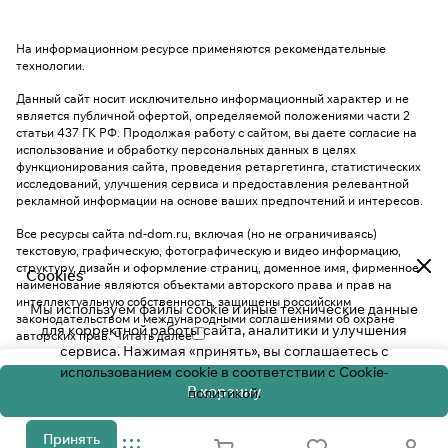
На информационном ресурсе применяются
рекомендательные
технологии
.
Данный сайт носит исключительно информационный характер и не
является публичной офертой, определяемой положениями части 2
статьи 437 ГК РФ. Продолжая работу с сайтом, вы даете согласие на
использование и обработку персональных данных в целях
функционирования сайта, проведения ретаргетинга, статистических
исследований, улучшения сервиса и предоставления релевантной
рекламной информации на основе ваших предпочтений и интересов.
Все ресурсы сайта nd-dom.ru, включая (но не ограничиваясь)
текстовую, графическую, фотографическую и видео информацию,
структуру, дизайн и оформление страниц, доменное имя, фирменное
Cookies
наименование являются объектами авторского права и прав на
интеллектуальную собственность, защищены российским
Мы используем файлы cookie и иные технические данные
законодательством и международными соглашениями об охране
для корректной работы сайта, аналитики и улучшения
авторских прав.
Читать далее
сервиса. Нажимая «принять», вы соглашаетесь с
использованием cookie в соответствии с
Cookie-
В корзину
политикой
.
Принять