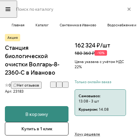
Главная
Каталог
Сантехника в Иваново
Водоснабжение и 
Акция
162 324 ₽/
шт
Станция
180 360 ₽
-10%
биологической
Цена указана с учётом НДС
очистки Волгарь-8-
22%
2360-С в Иваново
Только онлайн-заказ
0
Нет отзывов
Арт.
23183
Самовывоз:
13.08 - 3 шт
Курьером:
14.08
В корзину
Купить в 1 клик
Хочу дешевле