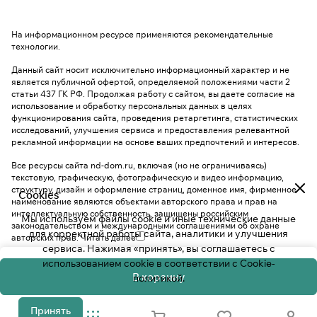
На информационном ресурсе применяются
рекомендательные
технологии
.
Данный сайт носит исключительно информационный характер и не
является публичной офертой, определяемой положениями части 2
статьи 437 ГК РФ. Продолжая работу с сайтом, вы даете согласие на
использование и обработку персональных данных в целях
функционирования сайта, проведения ретаргетинга, статистических
исследований, улучшения сервиса и предоставления релевантной
рекламной информации на основе ваших предпочтений и интересов.
Все ресурсы сайта nd-dom.ru, включая (но не ограничиваясь)
текстовую, графическую, фотографическую и видео информацию,
структуру, дизайн и оформление страниц, доменное имя, фирменное
Cookies
наименование являются объектами авторского права и прав на
интеллектуальную собственность, защищены российским
Мы используем файлы cookie и иные технические данные
законодательством и международными соглашениями об охране
для корректной работы сайта, аналитики и улучшения
авторских прав.
Читать далее
сервиса. Нажимая «принять», вы соглашаетесь с
использованием cookie в соответствии с
Cookie-
В корзину
политикой
.
Принять