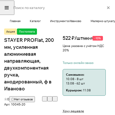
Главная
Каталог
Инструмент в Иваново
Малярно-штукату
Акция
Постоплата
522 ₽/
шт
580 ₽
-10%
STAYER PROFlat, 200
мм, усиленная
Цена указана с учётом НДС
20%
алюминиевая
направляющая,
Только онлайн-заказ
двухкомпонентная
ручка,
Самовывоз:
10.08 - 8 шт
анодированный, ф в
13.08 - 62 шт
Иваново
Курьером:
11.08
0
Нет отзывов
Арт.
10045-20
Хочу дешевле